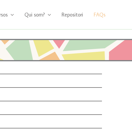
rsos
Qui som?
Repositori
FAQs