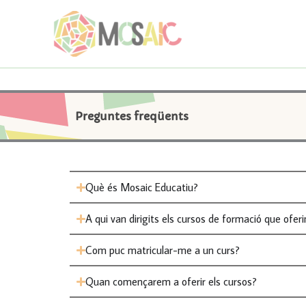
Vés
al
contingut
Preguntes freqüents
Què és Mosaic Educatiu?
A qui van dirigits els cursos de formació que ofer
Com puc matricular-me a un curs?
Quan començarem a oferir els cursos?