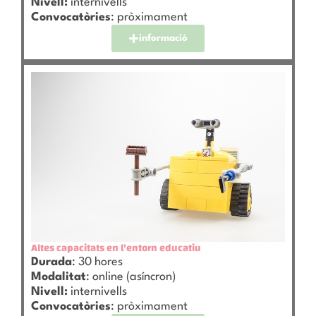
Nivell:
internivells
Convocatòries
: pròximament
informació
Altes capacitats en l'entorn educatiu
Durada
: 30 hores
Modalitat
: online (asíncron)
Nivell:
internivells
Convocatòries
: pròximament